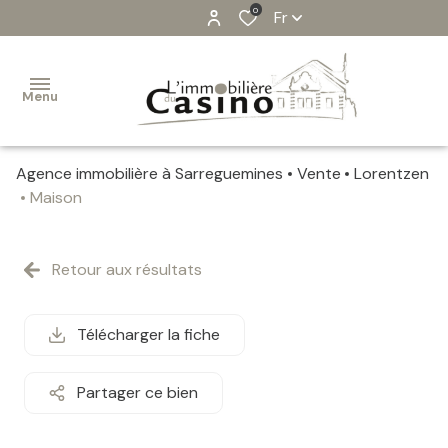
0
Fr
Menu
Agence immobilière à Sarreguemines
Vente
Lorentzen
VENTES
Maison
ESTIMATION
Retour aux résultats
ALERTE-
EMAIL
Télécharger la fiche
IMMOBILIER
PROFESSIONEL
Partager ce bien
CONTACT