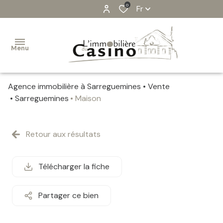
0
Fr
Menu
Agence immobilière à Sarreguemines
Vente
VENTES
Sarreguemines
Maison
ESTIMATION
Retour aux résultats
ALERTE-
EMAIL
Télécharger la fiche
IMMOBILIER
PROFESSIONEL
Partager ce bien
CONTACT