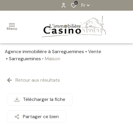
0
Fr
Menu
Agence immobilière à Sarreguemines
Vente
VENTES
Sarreguemines
Maison
ESTIMATION
Retour aux résultats
ALERTE-
EMAIL
Télécharger la fiche
IMMOBILIER
PROFESSIONEL
Partager ce bien
CONTACT