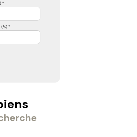
 *
 (%) *
biens
echerche