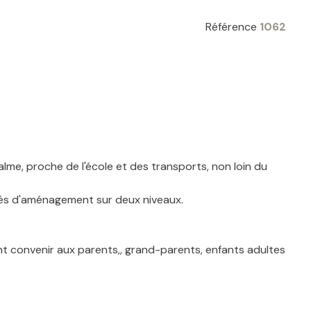
Référence
1062
lme, proche de l'école et des transports, non loin du
lités d'aménagement sur deux niveaux.
nt convenir aux parents,, grand-parents, enfants adultes
 que des entrées séparées.
éduire les mensualités d'emprunt.