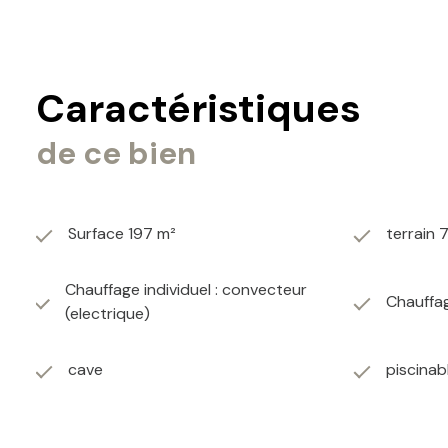
Maison parfaite pour un projet familial ou/et un investisse
La maison repose sur une vaste cave compartimentée of
Il faut envisager un rafraîchissement extérieur mais la ma
Caractéristiques
de ce bien
Surface 197 m²
terrain 
Chauffage individuel : convecteur
Chauffag
(electrique)
cave
piscinab