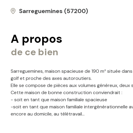
Sarreguemines (57200)
A propos
de ce bien
Sarreguemines, maison spacieuse de 190 m² située dans l
golf et proche des axes autoroutiers.
Elle se compose de pièces aux volumes généreux, deux sal
Cette maison de bonne construction conviendrait :
- soit en tant que maison familiale spacieuse
-soit en tant que maison familiale intergénérationnelle 
encore au domicile, au télétravail...
- soit en tant que deux appartements distincts avec co
Ceci autorise à la fois une occupation ainsi qu'une loc