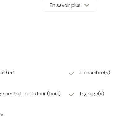
ment locatif. Idéal pour accueillir deux familles
En savoir plus
frant un espace fonctionnel et modulable.
ison est saine et solide.
750 m²
5 chambre(s)
e central : radiateur (fioul)
1 garage(s)
le